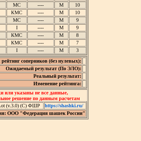
МС
----
М
10
КМС
----
М
10
МС
----
М
9
I
----
М
9
КМС
----
М
8
КМС
----
М
7
I
----
М
3
 рейтинг соперников (без нулевых):
Ожидаемый результат (По ЭЛО):
Реальный результат:
Изменение рейтинга:
 или указаны не все данные,
льное решение по данным расчетам
t (v.3.0) (C) ФШР
https://shashki.ru/
ия: ООО "Федерация шашек России"