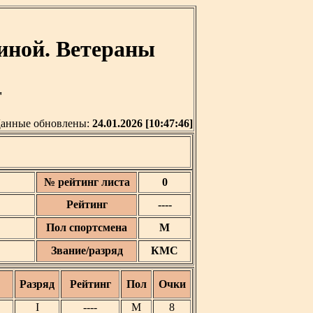
иной. Ветераны
'
анные обновлены:
24.01.2026 [10:47:46]
№ рейтинг листа
0
Рейтинг
----
Пол спортсмена
М
Звание/разряд
КМС
Разряд
Рейтинг
Пол
Очки
I
----
М
8