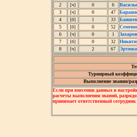
2
[ч]
0
6
Василь
3
[ч]
0
47
Барашк
4
[б]
1
33
Баишев
5
[б]
0
52
Семено
6
[ч]
0
1
Захаро
7
[б]
0
32
Никити
8
[ч]
2
67
Эртюко
Те
Турнирный коэффици
Выполнение звания/разр
Если при внесении данных в настрой
расчеты выполнения званий, разрядо
принимает ответственный сотрудник