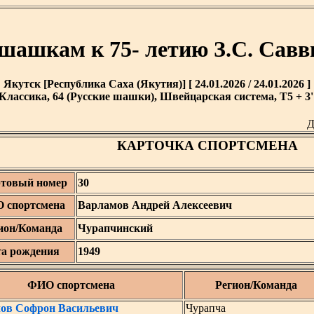
 шашкам к 75- летию З.С. Савв
Якутск [Республика Саха (Якутия)] [ 24.01.2026 / 24.01.2026 ]
Классика, 64 (Русские шашки), Швейцарская система, T5 + 3'
Д
КАРТОЧКА СПОРТСМЕНА
товый номер
30
 спортсмена
Варламов Андрей Алексеевич
ион/Команда
Чурапчинский
та рождения
1949
ФИО спортсмена
Регион/Команда
ов Софрон Васильевич
Чурапча