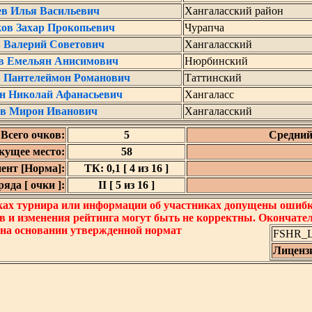
ев Илья Васильевич
Хангаласский район
ов Захар Прокопьевич
Чурапча
 Валерий Советович
Хангаласский
в Емельян Анисимович
Нюрбинский
в Пантелеймон Романович
Таттинский
н Николай Афанасьевич
Хангаласс
в Мирон Иванович
Хангаласский
Всего очков:
5
Средний
кущее место:
58
ент [Норма]:
ТК: 0,1 [ 4 из 16 ]
яда [ очки ]:
II [ 5 из 16 ]
ках турнира или информации об участниках допущены ошибки
в и изменения рейтинга могут быть не корректны. Окончате
 на основании утвержденной нормат
FSHR_Lo
Лиценз