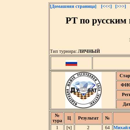
[Домашняя страница]
[<<<]
[>>>]
РТ по русским
Тип турнира:
ЛИЧНЫЙ
Стар
ФИО
Рег
Да
№
Ц
Результат
№
тура
1
[ч]
2
64
Михайл