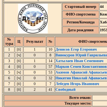
Стартовый номер
44
ФИО спортсмена
Кож
Регион/Команда
Хаб
Дата рождения
195
№
Ц
Результат
№
ФИО спортсмен
тура
1
[б]
1
10
Денисов Егор Егорович
2
[ч]
0
8
Винокуров Юрий Гаврильев
3
[б]
1
14
Хатылаев Иван Семенович
4
[б]
0
57
Марков Семен Константинов
5
[ч]
0
53
Акимов Афанасий Афанасье
6
[ч]
0
32
Никитин Николай Афанасьев
7
[б]
0
7
Лебедев Игорь Иванович
8
[б]
2
41
Свободный
Всего очков:
Текущее место: