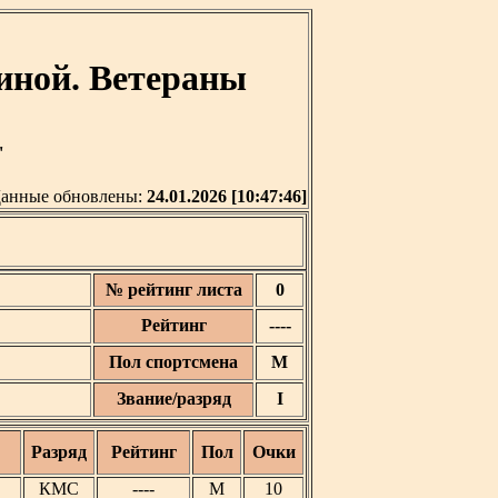
иной. Ветераны
'
анные обновлены:
24.01.2026 [10:47:46]
№ рейтинг листа
0
Рейтинг
----
Пол спортсмена
М
Звание/разряд
I
Разряд
Рейтинг
Пол
Очки
КМС
----
М
10