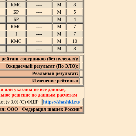
КМС
----
М
8
БР
----
М
5
БР
----
М
4
КМС
----
М
7
I
----
М
7
КМС
----
М
10
----
М
8
 рейтинг соперников (без нулевых):
Ожидаемый результат (По ЭЛО):
Реальный результат:
Изменение рейтинга:
 или указаны не все данные,
льное решение по данным расчетам
t (v.3.0) (C) ФШР
https://shashki.ru/
ия: ООО "Федерация шашек России"