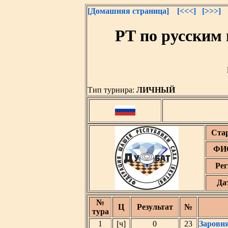
[Домашняя страница]
[<<<]
[>>>]
РТ по русским
Тип турнира:
ЛИЧНЫЙ
Ста
ФИО
Рег
Да
№
Ц
Результат
№
тура
1
[ч]
0
23
Заровн