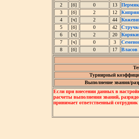
2
[б]
0
13
Пермяк
3
[б]
2
12
Киприя
4
[ч]
2
44
Кожеви
5
[б]
0
42
Стручк
6
[ч]
2
20
Коряки
7
[ч]
0
3
Семено
8
[б]
0
17
Власов
Те
Турнирный коэффици
Выполнение звания/разр
Если при внесении данных в настрой
расчеты выполнения званий, разрядо
принимает ответственный сотрудник