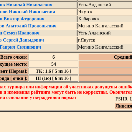
ов Николай Николаевич
Усть-Алданский
нов Николай Николаевич
Якутск
н Виктор Федорович
Хабаровск
ов Анатолий Прокопьевич
Мегино Кангаласский
н Семен Иванович
Усть Алданский
в Сергей Давыдович
г.Якутск
 Гаврил Силинович
Мегино Кангаласский
Всего очков:
6
Средний
кущее место:
54
ент [Норма]:
ТК: 1,6 [ 5 из 16 ]
яда [ очки ]:
III (1ю) [ 6 из 16 ]
ках турнира или информации об участниках допущены ошибки
в и изменения рейтинга могут быть не корректны. Окончате
 на основании утвержденной нормат
FSHR_Lo
Лиценз