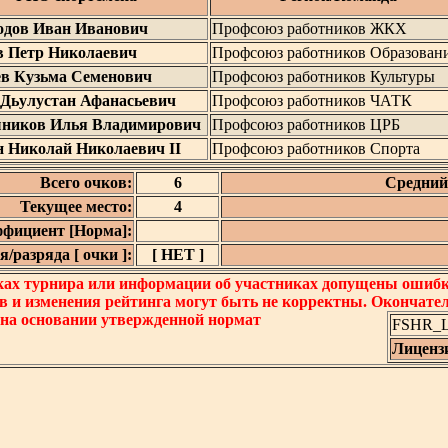
одов Иван Иванович
Профсоюз работников ЖКХ
в Петр Николаевич
Профсоюз работников Образован
ев Кузьма Семенович
Профсоюз работников Культуры
 Дьулустан Афанасьевич
Профсоюз работников ЧАТК
ников Илья Владимирович
Профсоюз работников ЦРБ
 Николай Николаевич II
Профсоюз работников Спорта
Всего очков:
6
Средний 
Текущее место:
4
фициент [Норма]:
/разряда [ очки ]:
[ НЕТ ]
ках турнира или информации об участниках допущены ошибки
в и изменения рейтинга могут быть не корректны. Окончате
 на основании утвержденной нормат
FSHR_Lo
Лиценз