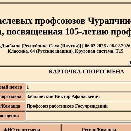
аслевых профсоюзов Чурапчинс
а, посвященная 105-летию пр
с.Дьябыла [Республика Саха (Якутия)] [ 06.02.2026 / 06.02.2026 
Классика, 64 (Русские шашки), Круговая система, T15
Д
КАРТОЧКА СПОРТСМЕНА
вый номер
1
портсмена
Заболовский Виктор Афанасьевич
н/Команда
Профсоюз работников Госучреждений
рождения
ФИО спортсмена
Регион/Команда