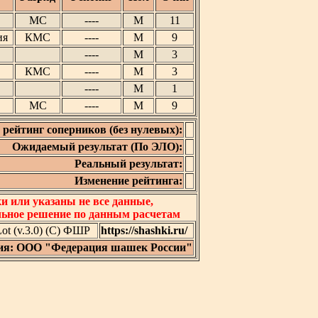
МС
----
М
11
ия
КМС
----
М
9
----
М
3
КМС
----
М
3
----
М
1
МС
----
М
9
рейтинг соперников (без нулевых):
Ожидаемый результат (По ЭЛО):
Реальный результат:
Изменение рейтинга:
 или указаны не все данные,
льное решение по данным расчетам
t (v.3.0) (C) ФШР
https://shashki.ru/
ия: ООО "Федерация шашек России"