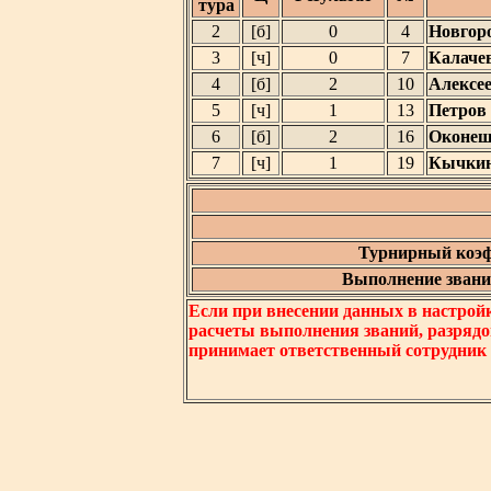
тура
2
[б]
0
4
Новгор
3
[ч]
0
7
Калаче
4
[б]
2
10
Алексе
5
[ч]
1
13
Петров
6
[б]
2
16
Оконеш
7
[ч]
1
19
Кычкин
Турнирный коэф
Выполнение звания
Если при внесении данных в настрой
расчеты выполнения званий, разрядо
принимает ответственный сотрудник