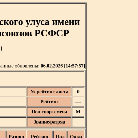
кого улуса имени
офсоюзов РСФСР
]
анные обновлены:
06.02.2026 [14:57:57]
№ рейтинг листа
0
Рейтинг
----
Пол спортсмена
М
Звание/разряд
Разряд
Рейтинг
Пол
Очки