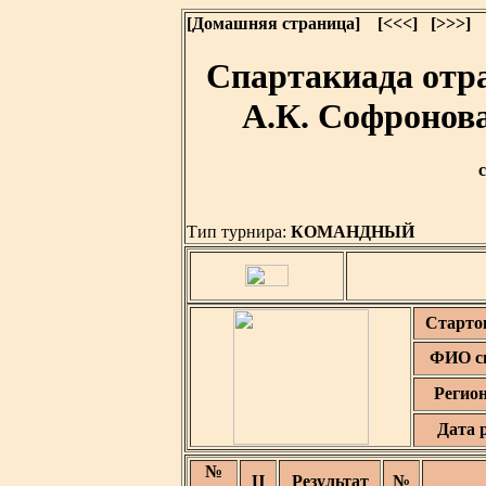
[Домашняя страница]
[<<<]
[>>>]
Спартакиада отр
А.К. Софронов
Тип турнира:
КОМАНДНЫЙ
Старто
ФИО с
Регио
Дата 
№
Ц
Результат
№