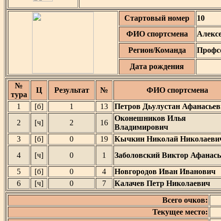
Стартовый номер
10
ФИО спортсмена
Алекс
Регион/Команда
Профс
Дата рождения
№
Ц
Результат
№
ФИО спортсмена
тура
1
[б]
1
13
Петров Дьулустан Афанасье
Оконешников Илья
2
[ч]
2
16
Владимирович
3
[б]
0
19
Кычкин Николай Николаевич
4
[ч]
0
1
Заболовский Виктор Афанас
5
[б]
0
4
Новгородов Иван Иванович
6
[ч]
0
7
Калачев Петр Николаевич
Всего очков:
Текущее место: