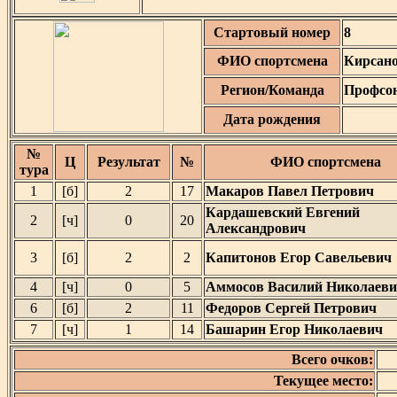
Стартовый номер
8
ФИО спортсмена
Кирсано
Регион/Команда
Профсою
Дата рождения
№
Ц
Результат
№
ФИО спортсмена
тура
1
[б]
2
17
Макаров Павел Петрович
Кардашевский Евгений
2
[ч]
0
20
Александрович
3
[б]
2
2
Капитонов Егор Савельевич
4
[ч]
0
5
Аммосов Василий Николаев
6
[б]
2
11
Федоров Сергей Петрович
7
[ч]
1
14
Башарин Егор Николаевич
Всего очков:
Текущее место: