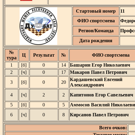
Стартовый номер
11
ФИО спортсмена
Федор
Регион/Команда
Профс
Дата рождения
№
Ц
Результат
№
ФИО спортсмена
тура
1
[б]
0
14
Башарин Егор Николаевич
2
[ч]
0
17
Макаров Павел Петрович
Кардашевский Евгений
3
[б]
0
20
Александрович
4
[ч]
2
2
Капитонов Егор Савельевич
5
[б]
0
5
Аммосов Василий Николаев
6
[ч]
0
8
Кирсанов Павел Петрович
Всего очков:
Текущее место: