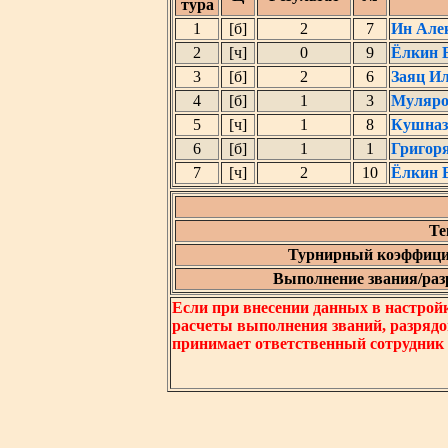
тура
1
[б]
2
7
Ин Але
2
[ч]
0
9
Ёлкин 
3
[б]
2
6
Заяц И
4
[б]
1
3
Муляро
5
[ч]
1
8
Кушназ
6
[б]
1
1
Григор
7
[ч]
2
10
Ёлкин 
Те
Турнирный коэффици
Выполнение звания/разр
Если при внесении данных в настрой
расчеты выполнения званий, разрядо
принимает ответственный сотрудник