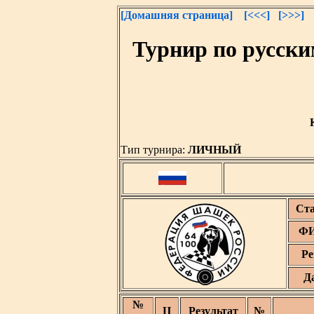
[Домашняя страница]
[<<<]
[>>>]
Турнир по русск
Тип турнира:
ЛИЧНЫЙ
Ст
ФИ
Ре
Д
№
Ц
Результат
№