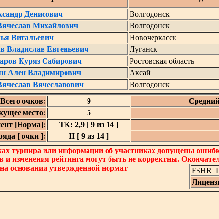
ксандр Денисович
Волгодонск
Вячеслав Михайлович
Волгодонск
лья Витальевич
Новочеркасск
в Владислав Евгеньевич
Луганск
аров Куряз Сабирович
Ростовская область
ян Ален Владимирович
Аксай
Вячеслав Вячеславович
Волгодонск
Всего очков:
9
Средний
кущее место:
5
ент [Норма]:
ТК: 2,9 [ 9 из 14 ]
яда [ очки ]:
II [ 9 из 14 ]
ках турнира или информации об участниках допущены ошибки
в и изменения рейтинга могут быть не корректны. Окончате
 на основании утвержденной нормат
FSHR_Lo
Лиценз