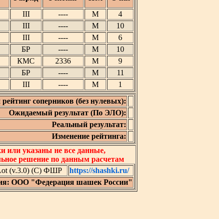
III
----
М
4
III
----
М
10
III
----
М
6
БР
----
М
10
КМС
2336
М
9
БР
----
М
11
III
----
М
1
 рейтинг соперников (без нулевых):
Ожидаемый результат (По ЭЛО):
Реальный результат:
Изменение рейтинга:
 или указаны не все данные,
льное решение по данным расчетам
t (v.3.0) (C) ФШР
https://shashki.ru/
ия: ООО "Федерация шашек России"