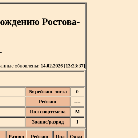
ождению Ростова-
'
анные обновлены:
14.02.2026 [13:23:37]
№ рейтинг листа
0
Рейтинг
----
Пол спортсмена
М
Звание/разряд
I
Разряд
Рейтинг
Пол
Очки