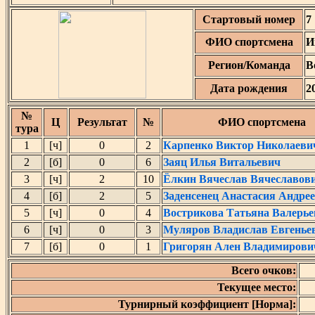
Стартовый номер
7
ФИО спортсмена
И
Регион/Команда
В
Дата рождения
2
№
Ц
Результат
№
ФИО спортсмена
тура
1
[ч]
0
2
Карпенко Виктор Николаеви
2
[б]
0
6
Заяц Илья Витальевич
3
[ч]
2
10
Ёлкин Вячеслав Вячеславов
4
[б]
2
5
Заденсенец Анастасия Андре
5
[ч]
0
4
Вострикова Татьяна Валерье
6
[ч]
0
3
Муляров Владислав Евгенье
7
[б]
0
1
Григорян Ален Владимирови
Всего очков:
Текущее место:
Турнирный коэффициент [Норма]: