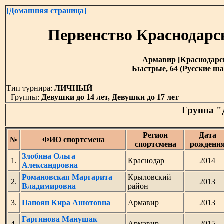
[Домашняя страница]
Первенство Краснодарс
Армавир [Краснодарский
Быстрые, 64 (Русские ша
Тип турнира:
ЛИЧНЫЙ
Группы:
Девушки до 14 лет, Девушки до 17 лет
Группа "
Регион
Дата
№
ФИО спортсмена
спортсмена
рождени
Злобина Ольга
1.
Краснодар
2014
Александровна
Романовская Маргарита
Крыловский
2.
2013
Владимировна
район
3.
Папоян Кира Ашотовна
Армавир
2013
Гаргинова Манушак
4.
Армавир
2015