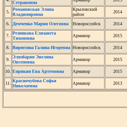
Сетраковна
Романовская Элина
Крыловский
5.
2014
Владимировна
район
6.
Демченко Мария Олеговна
Новороссийск
2014
Резникова Елизавета
7.
Армавир
2015
Тихоновна
8.
Вирютина Галина Игоревна
Новороссийск
2014
Элизбарян Эвелина
9.
Армавир
2015
Овсеповна
10.
Еприкян Ева Артемовна
Армавир
2015
Красночубова Софья
11.
Армавир
2013
Николаевна