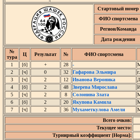
Стартовый номер
ФИО спортсмена
Регион/Команда
Дата рождения
№
Ц
Результат
№
ФИО спортсмена
тура
1
[б]
+
28
-
М
2
[ч]
0
32
Гафарова Эльмира
г
3
[ч]
2
12
Иванова Вероника
Д
4
[б]
2
48
Зверева Мирослава
И
5
[ч]
2
8
Солонина Злата
М
6
[б]
2
20
Якупова Камила
М
7
[ч]
2
36
Мухаметкулова Амели
М
Всего очков:
Текущее место:
Турнирный коэффициент [Норма]: