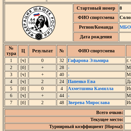
Стартовый номер
8
ФИО спортсмена
Соло
Регион/Команда
МБОУ
Дата рождения
№
Ц
Результат
№
ФИО спортсмена
тура
1
[ч]
0
32
Гафарова Эльмира
г.
2
[б]
+
28
-
М
3
[ч]
+
40
-
М
4
[ч]
2
24
Папенко Ева
Д
5
[б]
0
4
Ахметшина Камилла
И
6
[ч]
+
44
-
М
7
[б]
2
48
Зверева Мирослава
И
Всего очков:
Текущее место:
Турнирный коэффициент [Норма]: