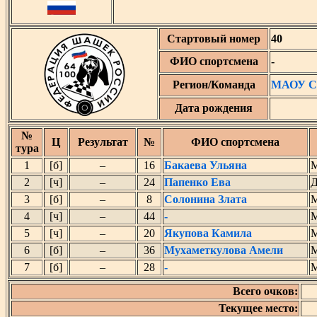
Стартовый номер
40
ФИО спортсмена
-
Регион/Команда
МАОУ СО
Дата рождения
№
Ц
Результат
№
ФИО спортсмена
тура
1
[б]
–
16
Бакаева Ульяна
М
2
[ч]
–
24
Папенко Ева
Д
3
[б]
–
8
Солонина Злата
М
4
[ч]
–
44
-
М
5
[ч]
–
20
Якупова Камила
М
6
[б]
–
36
Мухаметкулова Амели
М
7
[б]
–
28
-
М
Всего очков:
Текущее место: