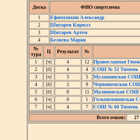
Доска
ФИО спортсмена
1
Ефимушкин Александр
2
Шитарев Кирилл
3
Шитарев Артем
4
Беляева Мария
№
Ц
Результат
№
тура
1
[ч]
4
12
Православная Гимн
2
[б]
4
4
СОШ № 52 Тюмень
3
[ч]
5
5
Мулашинская СО
4
[б]
2
9
Червишевская СО
5
[б]
8
11
Малиновская СОШ
6
[ч]
0
1
Голышмановская 
7
[ч]
4
7
СОШ № 60 Тюмень
Всего очков:
27