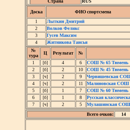
Страна
RUS
Доска
ФИО спортсмена
1
Лыткин Дмитрий
2
Волков Феликс
3
Гусев Максим
4
Житникова Таисья
№
Ц
Результат
№
тура
1
[б]
4
6
СОШ № 65 Тюмень
2
[б]
2
10
СОШ № 45 Тюмень
3
[ч]
2
9
Червишевская СО
4
[ч]
2
11
Малиновская СОШ
5
[б]
1
7
СОШ № 60 Тюмень
6
[б]
1
8
Русская классичес
7
[ч]
2
5
Мулашинская СО
Всего очков:
14