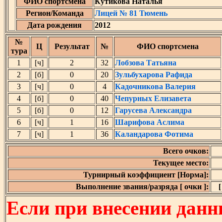
ФИО спортсмена
Кутикова Наталья
Регион/Команда
Лицей № 81 Тюмень
Дата рождения
2012
№
Ц
Результат
№
ФИО спортсмена
тура
1
[ч]
2
32
Лобзова Татьяна
2
[б]
0
20
Зульбухарова Рафида
3
[ч]
0
4
Кадочникова Валерия
4
[б]
0
40
Чепурных Елизавета
5
[б]
0
12
Гарусева Александра
6
[ч]
1
16
Шарифова Аслима
7
[ч]
1
36
Каландарова Фотима
Всего очков:
Текущее место:
Турнирный коэффициент [Норма]:
Выполнение звания/разряда [ очки ]:
[
Если при внесении данн