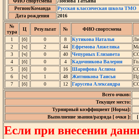
ФИО спортсмена
Лобзова Татьяна
Регион/Команда
Русская классическая школа ТМО
Дата рождения
2016
№
Ц
Результат
№
ФИО спортсмена
тура
1
[б]
0
8
Кутикова Наталья
Ли
2
[ч]
2
44
Ефремова Анжелика
Ма
3
[ч]
0
40
Чепурных Елизавета
С
4
[б]
0
4
Кадочникова Валерия
Го
5
[б]
0
16
Шарифова Аслима
С
6
[ч]
1
48
Житникова Таисья
Пр
7
[б]
0
12
Гарусева Александра
С
Всего очков:
Текущее место:
Турнирный коэффициент [Норма]:
Выполнение звания/разряда [ очки ]:
[
Если при внесении данн