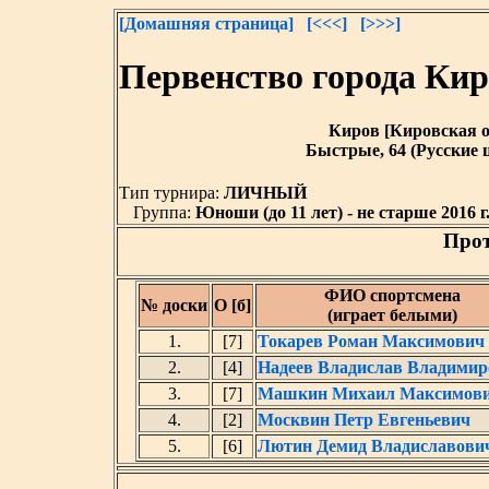
[Домашняя страница]
[<<<]
[>>>]
Первенство города Ки
Киров [Кировская обл
Быстрые, 64 (Русские ш
Тип турнира:
ЛИЧНЫЙ
Группа:
Юноши (до 11 лет) - не старше 2016 г.
Прот
ФИО спортсмена
№ доски
О [б]
(играет белыми)
1.
[7]
Токарев Роман Максимович
2.
[4]
Надеев Владислав Владими
3.
[7]
Машкин Михаил Максимов
4.
[2]
Москвин Петр Евгеньевич
5.
[6]
Лютин Демид Владиславови