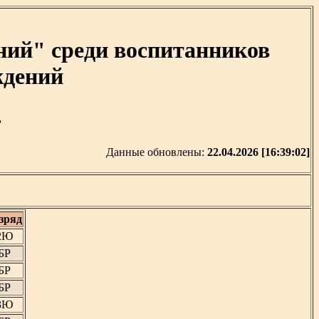
ий" среди воспитанников
ждений
'
Данные обновлены:
22.04.2026 [16:39:02]
зряд
2Ю
БР
БР
БР
3Ю