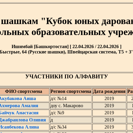
м шашкам "Кубок юных дарован
льных образовательных учре
Ишимбай [Башкортостан] [ 22.04.2026 / 22.04.2026 ]
Быстрые, 64 (Русские шашки), Швейцарская система, T5 + 3'
УЧАСТНИКИ ПО АЛФАВИТУ
ФИО спортсмена
Регион спортсмена
Дата рождения
Ра
Акубакова Аиша
д/с №14
2019
Ахмерова Амалия
доу с. Макарово
2019
Байчук Анастасия
д/с №9
2019
Джабраилова Оливия
д
2019
Исанбекова Алина
д/с №34
2019