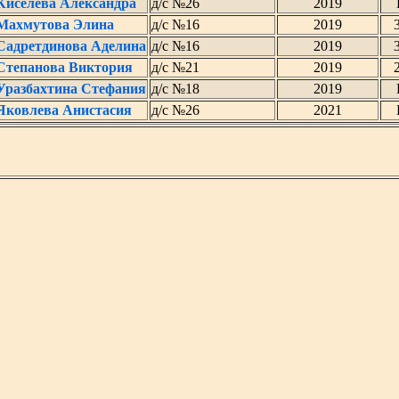
Киселева Александра
д/с №26
2019
Махмутова Элина
д/с №16
2019
Садретдинова Аделина
д/с №16
2019
Степанова Виктория
д/с №21
2019
Уразбахтина Стефания
д/с №18
2019
Яковлева Анистасия
д/с №26
2021