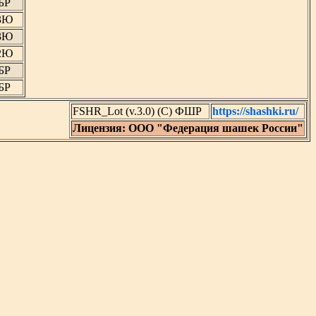
БР
3Ю
3Ю
2Ю
БР
БР
FSHR_Lot (v.3.0) (C) ФШР
https://shashki.ru/
Лицензия: ООО "Федерация шашек России"