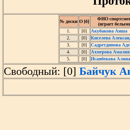
Проток
ФИО спортсме
№ доски
О [б]
(играет белым
1.
[0]
Акубакова Аиша
2.
[0]
Киселева Алексан
3.
[0]
Садретдинова Аде
4.
[0]
Ахмерова Амалия
5.
[0]
Исанбекова Алин
Свободный: [0]
Байчук А