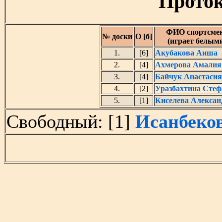
Проток
ФИО спортсме
№ доски
О [б]
(играет белым
1.
[6]
Акубакова Аиша
2.
[4]
Ахмерова Амалия
3.
[4]
Байчук Анастасия
4.
[2]
Уразбахтина Стеф
5.
[1]
Киселева Алексан
Свободный: [1]
Исанбеко