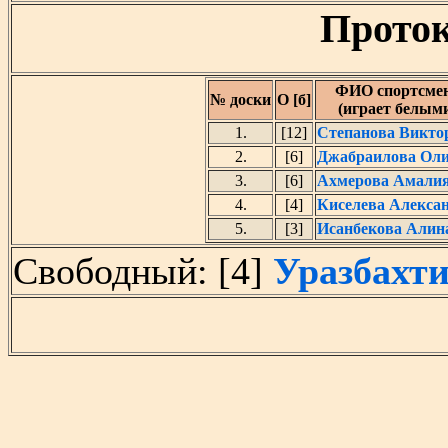
Проток
ФИО спортсме
№ доски
О [б]
(играет белым
1.
[12]
Степанова Викто
2.
[6]
Джабраилова Ол
3.
[6]
Ахмерова Амали
4.
[4]
Киселева Алекса
5.
[3]
Исанбекова Алин
Свободный: [4]
Уразбахт