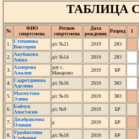
ТАБЛИЦА 
ФИО
Регион
Дата
№
Разряд
1
спортсмена
спортсмена
рождения
Степанова
1.
д/с №21
2019
2Ю
Виктория
Акубакова
2.
д/с №14
2019
2Ю
Аиша
Ахмерова
доу с.
3.
2019
БР
Амалия
Макарово
Садретдинова
4.
д/с №16
2019
3Ю
Аделина
Махмутова
5.
д/с №16
2019
3Ю
Элина
Байчук
6.
д/с №9
2019
БР
Анастасия
Джабраилова
7.
д
2019
БР
Оливия
Уразбахтина
8.
д/с №18
2019
БР
Стефания