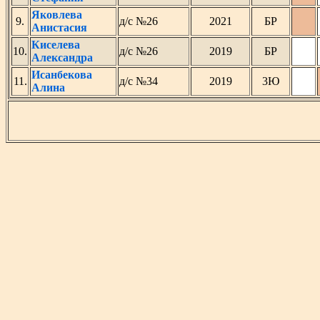
Яковлева
9.
д/с №26
2021
БР
Анистасия
Киселева
10.
д/с №26
2019
БР
Александра
Исанбекова
11.
д/с №34
2019
3Ю
Алина