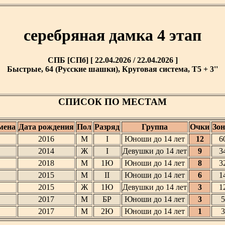
серебряная дамка 4 этап
СПБ [СПб] [ 22.04.2026 / 22.04.2026 ]
Быстрые, 64 (Русские шашки), Круговая система, T5 + 3''
СПИСОК ПО МЕСТАМ
мена
Дата рождения
Пол
Разряд
Группа
Очки
Зон
2016
М
I
Юноши до 14 лет
12
6
2014
Ж
I
Девушки до 14 лет
9
3
2018
М
1Ю
Юноши до 14 лет
8
3
2015
М
II
Юноши до 14 лет
6
1
2015
Ж
1Ю
Девушки до 14 лет
3
1
2017
М
БР
Юноши до 14 лет
3
5
2017
М
2Ю
Юноши до 14 лет
1
3