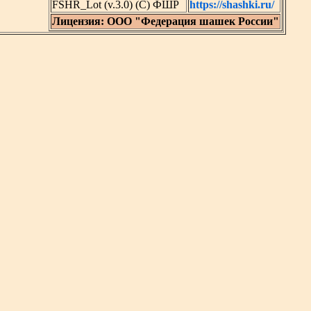
FSHR_Lot (v.3.0) (C) ФШР
https://shashki.ru/
Лицензия: ООО "Федерация шашек России"