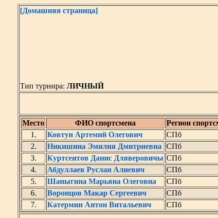
[Домашняя страница]
Тип турнира:
ЛИЧНЫЙ
Место
ФИО спортсмена
Регион спортс
1.
Ковтун Артемий Олегович
СПб
2.
Никишина Эмилия Дмитриевна
СПб
3.
Куртсеитов Данис Дляверовичы
СПб
4.
Абдуллаев Руслан Алиевич
СПб
5.
Шаныгина Марьяна Олеговна
СПб
6.
Воронцов Макар Сергеевич
СПб
7.
Катермин Антон Витальевич
СПб