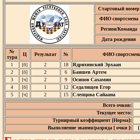
Стартовый номер
ФИО спортсмена
Регион/Команда
Дата рождения
№
Ц
Результат
№
ФИО спортсмен
тура
1
[б]
2
18
Ядрихинский Эрхаан
2
[б]
2
6
Баишев Артем
3
[ч]
2
9
Осипов Сахамин
4
[б]
1
12
Седалищев Егор
5
[ч]
2
15
Слепцова Сайаана
Всего очков:
Текущее место:
Турнирный коэффициент [Норма]:
Выполнение звания/разряда [ очки ]:
[