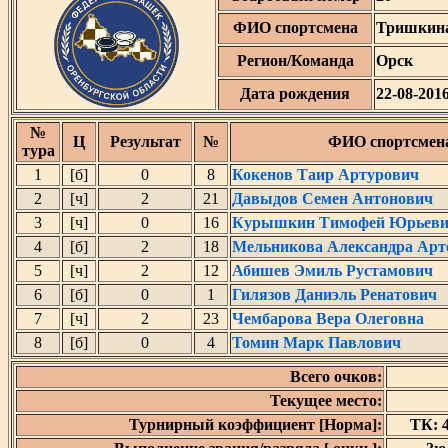
ФИО спортсмена
Тришкина
Регион/Команда
Орск
Дата рождения
22-08-201
№
Ц
Результат
№
ФИО спортсмен
тура
1
[б]
0
8
Кокенов Таир Артурович
2
[ч]
2
21
Давыдов Семен Антонович
3
[ч]
0
16
Курышкин Тимофей Юрьев
4
[б]
2
18
Мельникова Александра Арт
5
[ч]
2
12
Абишев Эмиль Рустамович
6
[б]
0
1
Гилязов Даниэль Ренатович
7
[ч]
2
23
Чембарова Вера Олеговна
8
[б]
0
4
Томин Марк Павлович
Всего очков:
Текущее место:
Турнирный коэффициент [Норма]:
ТК: 4