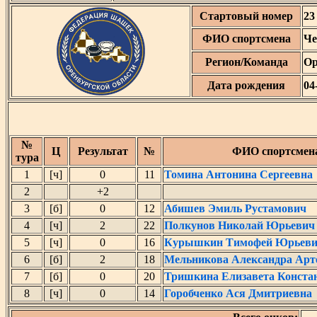
Стартовый номер
23
ФИО спортсмена
Че
Регион/Команда
Ор
Дата рождения
04
№
Ц
Результат
№
ФИО спортсмен
тура
1
[ч]
0
11
Томина Антонина Сергеевна
2
+2
3
[б]
0
12
Абишев Эмиль Рустамович
4
[ч]
2
22
Полкунов Николай Юрьевич
5
[ч]
0
16
Курышкин Тимофей Юрьев
6
[б]
2
18
Мельникова Александра Арт
7
[б]
0
20
Тришкина Елизавета Конста
8
[ч]
0
14
Горобченко Ася Дмитриевна