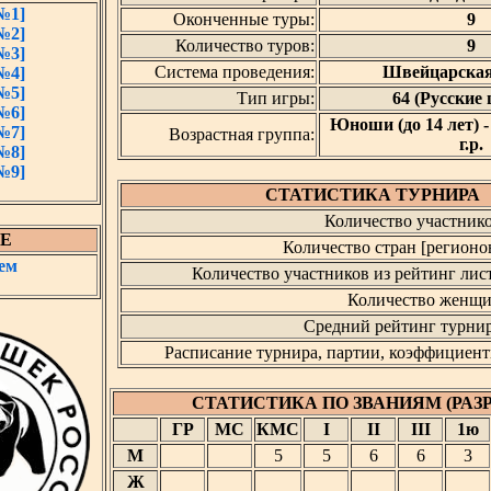
№1]
Оконченные туры:
9
№2]
Количество туров:
9
№3]
Система проведения:
Швейцарская
№4]
№5]
Тип игры:
64 (Русские
№6]
Юноши (до 14 лет) -
№7]
Возрастная группа:
г.р.
№8]
№9]
СТАТИСТИКА ТУРНИРА
Количество участнико
Е
Количество стран [регионов
ем
Количество участников из рейтинг лист
Количество женщи
Средний рейтинг турнир
Расписание турнира, партии, коэффициент
СТАТИСТИКА ПО ЗВАНИЯМ (РАЗ
ГР
МС
КМС
I
II
III
1ю
М
5
5
6
6
3
Ж