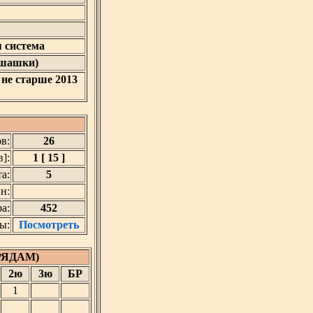
 система
 шашки)
 не старше 2013
в:
26
]:
1 [ 15 ]
а:
5
н:
а:
452
ы:
Посмотреть
РЯДАМ)
2ю
3ю
БР
1