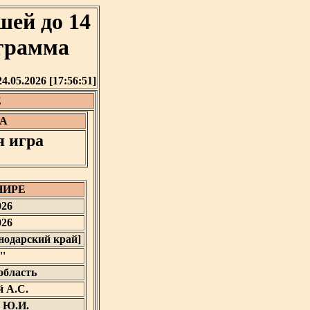
шей до 14
ограмма
24.05.2026 [17:56:51]
Е
А
я игра
НИРЕ
026
026
снодарский край]
''
область
 А.С.
 Ю.И.