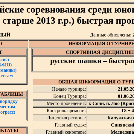
йские соревнования среди юно
е старше 2013 г.р.) быстрая пр
НЫЙ
Данные обновлены:
Ю
ИНФОРМАЦИЯ О ТУРНИР
Т
СПОРТИВНАЯ ДИСЦИПЛИН
лист
русские шашки – быстра
 ФИО)
оманды)
местам
ОБЩАЯ ИНФОРМАЦИЯ О ТУР
Начало турнира:
21.05.2
ТАБЛИЦЫ
Конец Турнира:
01.06.2
 порядку
Место проведения:
г. Сочи, п. Лоо [Кра
 местам
Контроль времени:
T8 + 4
огресс)
Лицензия региона:
Калужская 
Главный судья:
Синявский
ЛЬТАТЫ
Главный секретарь:
Медведева