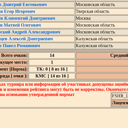
в Дмитрий Евгеньевич
Московская область
н Егор Игоревич
Тверская область
ёв Климентий Дмитриевич
Москва
н Матвей Олегович
Московская область
ский Андрей Александрович
Московская область
цев Алексей Дмитриевич
Калужская область
в Павел Романович
Калужская область
Всего очков:
14
Средний
кущее место:
1
ент [Норма]:
ТК: 0 [ 8 из 16 ]
яда [ очки ]:
КМС [ 14 из 16 ]
ках турнира или информации об участниках допущены ошибки
в и изменения рейтинга могут быть не корректны. Окончате
 на основании утвержденной нормат
FSHR_Lo
Лиценз