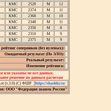
КМС
2520
М
12
КМС
2374
М
11
КМС
2368
М
10
КМС
2348
М
11
КМС
2350
М
8
КМС
2310
М
9
КМС
2375
М
9
 рейтинг соперников (без нулевых):
Ожидаемый результат (По ЭЛО):
Реальный результат:
Изменение рейтинга:
 или указаны не все данные,
льное решение по данным расчетам
t (v.3.0) (C) ФШР
https://shashki.ru/
ия: ООО "Федерация шашек России"