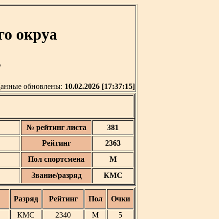
го окруа
'
анные обновлены:
10.02.2026 [17:37:15]
№ рейтинг листа
381
Рейтинг
2363
Пол спортсмена
М
Звание/разряд
КМС
Разряд
Рейтинг
Пол
Очки
КМС
2340
М
5