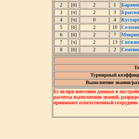
2
[б]
2
1
Барано
3
[ч]
2
3
Брыски
4
[ч]
0
4
Кустар
5
[б]
2
10
Соломи
6
[б]
2
7
Мокрин
7
[ч]
2
13
Свежин
8
[б]
2
2
Семено
Те
Турнирный коэффици
Выполнение звания/разр
Если при внесении данных в настрой
расчеты выполнения званий, разрядо
принимает ответственный сотрудник