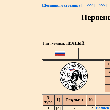
[Домашняя страница]
[<<<]
[>>>]
Первенс
Тип турнира:
ЛИЧНЫЙ
С
№
Ц
Результат
№
тура
1
[б]
2
12
Валяев