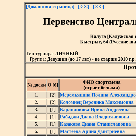
[Домашняя страница]
[<<<]
[>>>]
Первенство Централ
Калуга [Калужская обл
Быстрые, 64 (Русские ша
Тип турнира:
ЛИЧНЫЙ
Группа:
Девушки (до 17 лет) - не старше 2010 г.р.
Прот
ФИО спортсмена
№ доски
О [б]
(играет белыми)
1.
[2]
Меремьянина Полина Александро
2.
[2]
Коломиец Вероника Максимовна
3.
[1]
Баранчикова Ирина Андреевна
4.
[1]
Рабаджи Диана Владиславовна
5.
[1]
Казакова Диана Станиславовна
6.
[1]
Мастеева Арина Дмитриевна