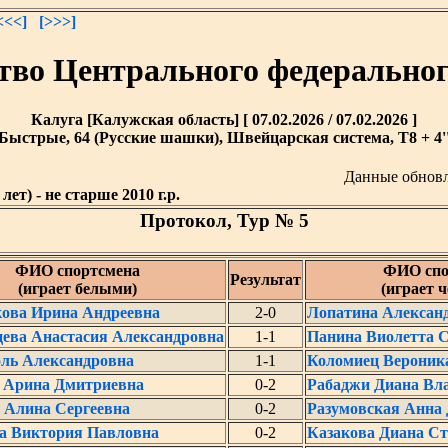
<<<]
[>>>]
тво Центрального федеральног
Калуга [Калужская область] [ 07.02.2026 / 07.02.2026 ]
Быстрые, 64 (Русские шашки), Швейцарская система, T8 + 4'
Данные обнов
лет) - не старше 2010 г.р.
Протокол, Тур № 5
ФИО спортсмена
ФИО спо
Результат
(играет белыми)
(играет 
ова Ирина Андреевна
2-0
Лопатина Алексан
ева Анастасия Александровна
1-1
Панина Виолетта С
ль Александровна
1-1
Коломиец Вероник
 Арина Дмитриевна
0-2
Рабаджи Диана Вл
 Алина Сергеевна
0-2
Разумовская Анна
а Виктория Павловна
0-2
Казакова Диана С