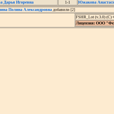
а Дарья Игоревна
1-1
Южакова Анастаси
ина Полина Александровна
добавили [2]
FSHR_Lot (v.3.0) (C
Лицензия: ООО "Фе