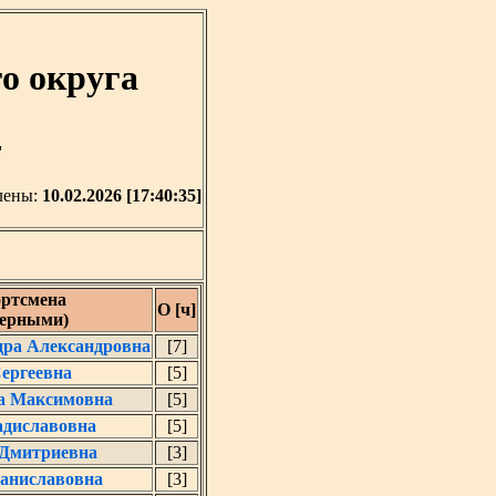
о округа
'
лены:
10.02.2026 [17:40:35]
ртсмена
О [ч]
черными)
дра Александровна
[7]
ергеевна
[5]
а Максимовна
[5]
адиславовна
[5]
 Дмитриевна
[3]
таниславовна
[3]