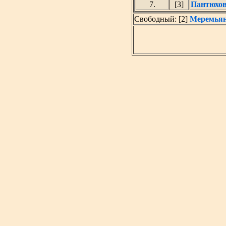
7.
[3]
Пантюхов
Свободный: [2]
Меремьян