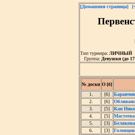
[Домашняя страница]
[
Первенс
Тип турнира:
ЛИЧНЫЙ
Группа:
Девушки (до 17 
№ доски
О [б]
1.
[6]
Баранчик
2.
[6]
Обливанц
3.
[5]
Кан Нико
4.
[5]
Мастеева
5.
[3]
Белякова
6.
[3]
Головцов