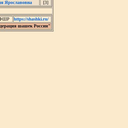
я Ярославовна
[3]
) ФШР
https://shashki.ru/
дерация шашек России"