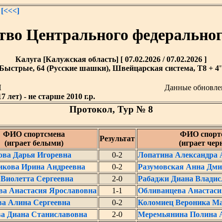
[<<<]
тво Центрального федеральног
Калуга [Калужская область] [ 07.02.2026 / 07.02.2026 ]
Быстрые, 64 (Русские шашки), Швейцарская система, T8 + 4'
Й
Данные обновл
 лет) - не старше 2010 г.р.
Протокол, Тур № 8
ФИО спортсмена
ФИО спорт
Результат
(играет белыми)
(играет че
ова Дарья Игоревна
0-2
Лопатина Александра 
икова Ирина Андреевна
0-2
Разумовская Анна Дми
Виолетта Сергеевна
2-0
Рабаджи Диана Владис
а Анастасия Ярославовна
1-1
Обливанцева Анастаси
ва Алина Сергеевна
0-2
Коломиец Вероника М
ва Диана Станиславовна
2-0
Меремьянина Полина 