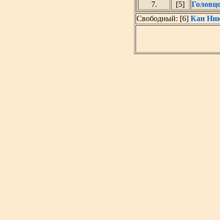
7.
[5]
Головц
Свободный: [6]
Кан Ник