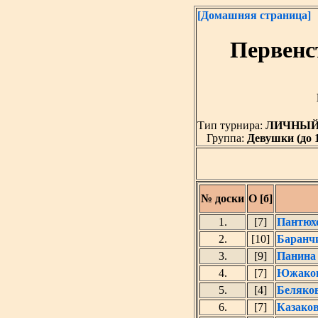
[Домашняя страница]
Первенс
Тип турнира:
ЛИЧНЫ
Группа:
Девушки (до 17
№ доски
О [б]
1.
[7]
Пантюх
2.
[10]
Баранч
3.
[9]
Панина 
4.
[7]
Южаков
5.
[4]
Беляко
6.
[7]
Казако