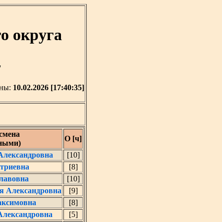
о округа
'
ены:
10.02.2026 [17:40:35]
смена
О [ч]
рными)
Александровна
[10]
триевна
[8]
лавовна
[10]
я Александровна
[9]
аксимовна
[8]
Александровна
[5]