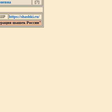
риевна
[7]
ФШР
https://shashki.ru/
ерация шашек России"