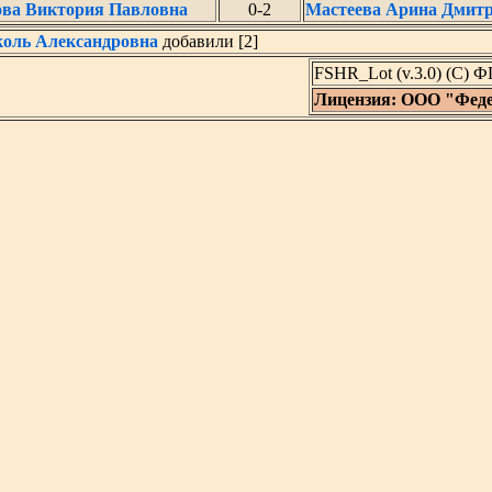
ова Виктория Павловна
0-2
Мастеева Арина Дмит
оль Александровна
добавили [2]
FSHR_Lot (v.3.0) (C) 
Лицензия: ООО "Фед