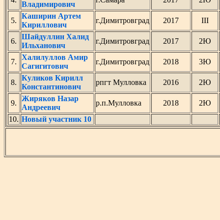
Владимирович
Каширин Артем
5.
г.Димитровград
2017
III
Кириллович
Шайдуллин Халид
6.
г.Димитровград
2017
2Ю
Ильханович
Халилуллов Амир
7.
г.Димитровград
2018
3Ю
Сагигитович
Куликов Кирилл
8.
рпгт Мулловка
2016
2Ю
Константинович
Жиряков Назар
9.
р.п.Мулловка
2018
2Ю
Андреевич
10.
Новый участник 10