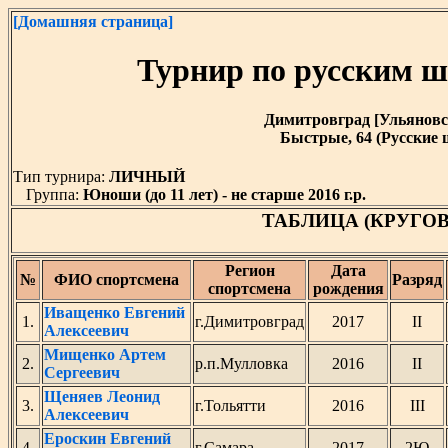
[Домашняя страница]
Турнир по русским 
Димитровград [Ульяновская
Быстрые, 64 (Русские ш
Тип турнира:
ЛИЧНЫЙ
Группа:
Юноши (до 11 лет) - не старше 2016 г.р.
ТАБЛИЦА (КРУГО
Регион
Дата
№
ФИО спортсмена
Разряд
спортсмена
рождения
Иващенко Евгений
1.
г.Димитровград
2017
II
Алексеевич
Мищенко Артем
2.
р.п.Мулловка
2016
II
Сергеевич
Щеняев Леонид
3.
г.Тольятти
2016
III
Алексеевич
Ероскин Евгений
4.
г.Самара
2017
2Ю