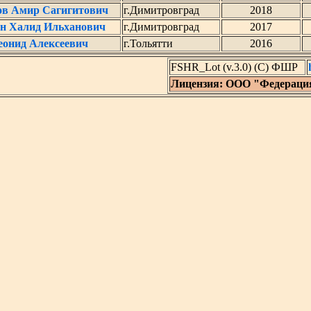
в Амир Сагигитович
г.Димитровград
2018
н Халид Ильханович
г.Димитровград
2017
онид Алексеевич
г.Тольятти
2016
FSHR_Lot (v.3.0) (C) ФШР
Лицензия: ООО "Федераци