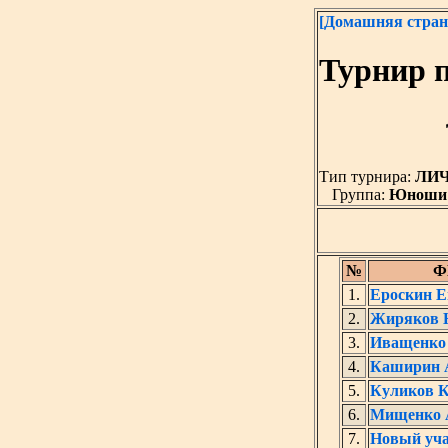
[Домашняя стран
Турнир 
Тип турнира:
ЛИ
Группа:
Юноши (д
№
Ф
1.
Ероскин Е
2.
Жиряков Н
3.
Иващенко 
4.
Каширин 
5.
Куликов К
6.
Мищенко 
7.
Новый уча