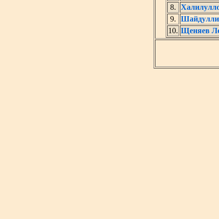
8.
Халилулло
9.
Шайдулли
10.
Щеняев Ле