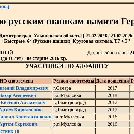
ица]
по русским шашкам памяти Ге
Димитровград [Ульяновская область] [ 21.02.2026 / 21.02.2026 
Быстрые, 64 (Русские шашки), Круговая система, T7 + 3''
ЧНЫЙ
Данные обновлены:
21
о 11 лет) - не старше 2016 г.р.
УЧАСТНИКИ ПО АЛФАВИТУ
ИО спортсмена
Регион спортсмена
Дата рождения
Р
вгений Владимирович
г.Самара
2017
азар Андреевич
р.п.Мулловка
2018
Евгений Алексеевич
г.Димитровград
2017
Артем Кириллович
г.Димитровград
2017
ирилл Константинович
рпгт Мулловка
2016
Артем Сергеевич
р.п.Мулловка
2016
стник 10