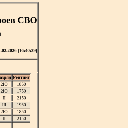
роев СВО
]
.02.2026 [16:40:39]
азряд
Рейтинг
2Ю
1850
2Ю
1750
II
2150
III
1950
2Ю
1850
II
2150
----