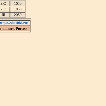
3Ю
1650
2Ю
1850
III
2050
https://shashki.ru/
я шашек России"