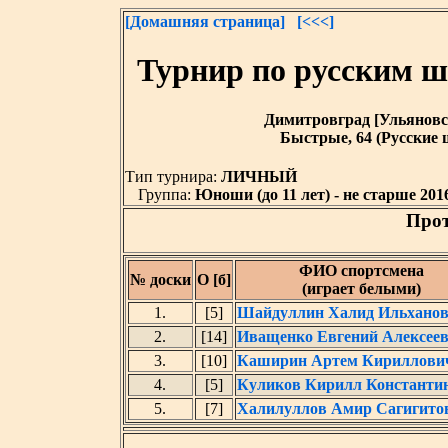
[Домашняя страница]
[<<<]
Турнир по русским 
Димитровград [Ульяновская
Быстрые, 64 (Русские ш
Тип турнира:
ЛИЧНЫЙ
Группа:
Юноши (до 11 лет) - не старше 2016
Прот
ФИО спортсмена
№ доски
О [б]
(играет белыми)
1.
[5]
Шайдуллин Халид Ильхано
2.
[14]
Иващенко Евгений Алексее
3.
[10]
Каширин Артем Кириллови
4.
[5]
Куликов Кирилл Константи
5.
[7]
Халилуллов Амир Сагигито