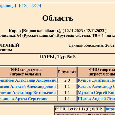
траница]
[<<<]
[>>>]
Область
Киров [Кировская область], [ 12.11.2023 / 12.11.2023 ]
лассика, 64 (Русские шашки), Круговая система, T8 + 4'' на х
ЛИЧНЫЙ
Данные обновлены:
26.02
жчины
ПАРЫ, Тур № 5
ФИО спортсмена
ФИО спортсм
Результат
(играет белыми)
(играет черн
расимов Александр Андреевич
2-0
Кушов Дмитрий Ле
имов Алексей Александрович
1-1
Козлов Александр 
ломин Александр Витальевич
1-1
Муллин Сергей Евг
гаринов Артем Сергеевич
1-1
Шихов Андрей Лео
FSHR_Lot (v.1.1) (C) ФШР
https