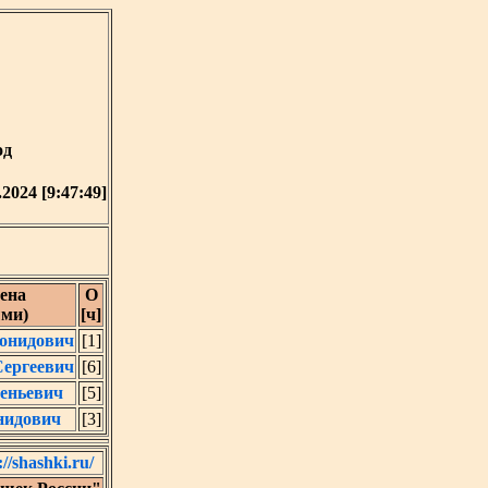
од
.2024 [9:47:49]
ена
О
ыми)
[ч]
онидович
[1]
Сергеевич
[6]
еньевич
[5]
нидович
[3]
://shashki.ru/