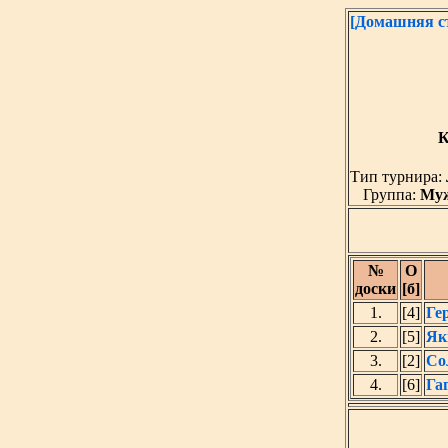
[Домашняя с
К
Тип турнира:
Группа:
Му
№
O
доски
[б]
1.
[4]
Ге
2.
[5]
Як
3.
[2]
Со
4.
[6]
Га