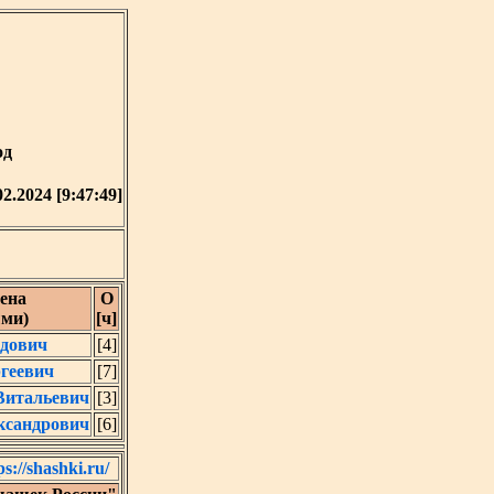
од
02.2024 [9:47:49]
ена
О
ыми)
[ч]
дович
[4]
геевич
[7]
Витальевич
[3]
ксандрович
[6]
ps://shashki.ru/