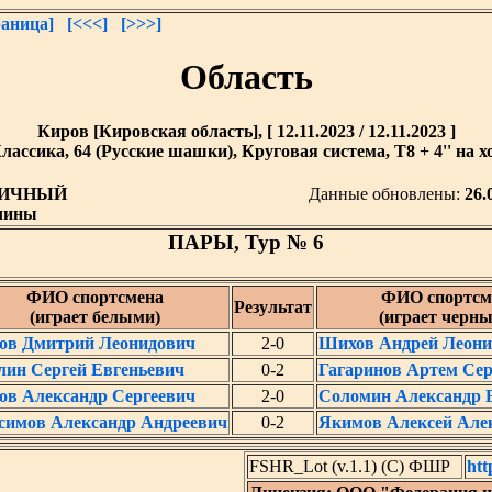
аница]
[<<<]
[>>>]
Область
Киров [Кировская область], [ 12.11.2023 / 12.11.2023 ]
лассика, 64 (Русские шашки), Круговая система, T8 + 4'' на х
ИЧНЫЙ
Данные обновлены:
26.
чины
ПАРЫ, Тур № 6
ФИО спортсмена
ФИО спортсм
Результат
(играет белыми)
(играет черн
ов Дмитрий Леонидович
2-0
Шихов Андрей Леони
ин Сергей Евгеньевич
0-2
Гагаринов Артем Сер
ов Александр Сергеевич
2-0
Соломин Александр 
симов Александр Андреевич
0-2
Якимов Алексей Але
FSHR_Lot (v.1.1) (C) ФШР
htt