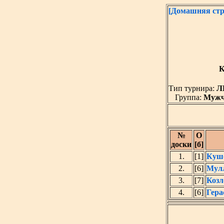
[Домашняя стр
К
Тип турнира:
Л
Группа:
Муж
№
O
доски
[б]
1.
[1]
Куш
2.
[6]
Мулл
3.
[7]
Козл
4.
[6]
Гера