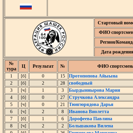
Стартовый ном
ФИО спортсме
Регион/Команд
Дата рождени
№
Ц
Результат
№
ФИО спортсмен
тура
1
[б]
0
15
Протопопова Айыына
2
[б]
2
28
свободный
3
[ч]
1
3
Бырдыннырова Мария
4
[б]
0
27
Стручкова Александра
5
[ч]
0
21
Тюнгюрядова Дарья
6
[ч]
2
8
Иванова Виолетта
7
[б]
1
6
Дорофеева Павлина
8
[ч]
2
2
Большакова Вилена
9
[б]
1
26
Григорьева Марианна