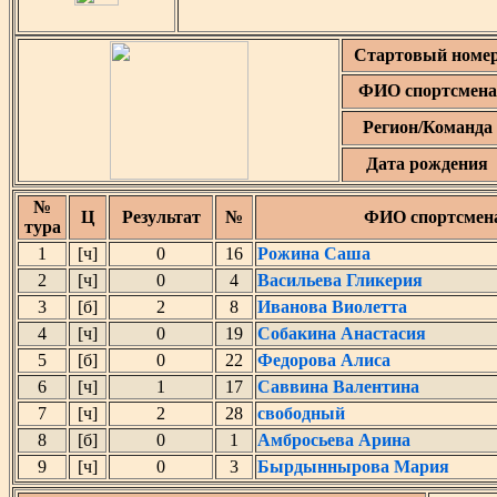
Стартовый номе
ФИО спортсмена
Регион/Команда
Дата рождения
№
Ц
Результат
№
ФИО спортсмен
тура
1
[ч]
0
16
Рожина Саша
2
[ч]
0
4
Васильева Гликерия
3
[б]
2
8
Иванова Виолетта
4
[ч]
0
19
Собакина Анастасия
5
[б]
0
22
Федорова Алиса
6
[ч]
1
17
Саввина Валентина
7
[ч]
2
28
свободный
8
[б]
0
1
Амбросьева Арина
9
[ч]
0
3
Бырдыннырова Мария