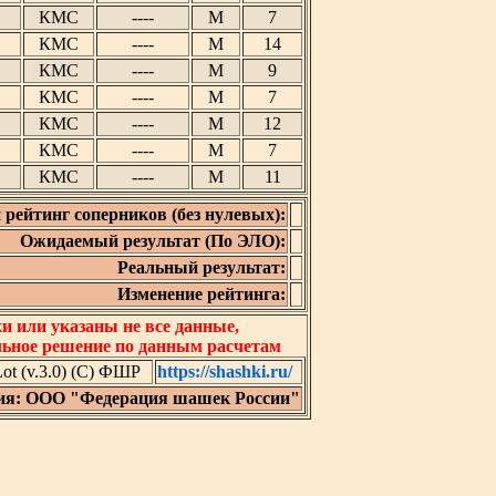
КМС
----
М
7
КМС
----
М
14
КМС
----
М
9
КМС
----
М
7
КМС
----
М
12
КМС
----
М
7
КМС
----
М
11
 рейтинг соперников (без нулевых):
Ожидаемый результат (По ЭЛО):
Реальный результат:
Изменение рейтинга:
 или указаны не все данные,
льное решение по данным расчетам
t (v.3.0) (C) ФШР
https://shashki.ru/
ия: ООО "Федерация шашек России"