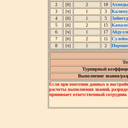
2
[б]
2
18
Ахмедь
3
[ч]
1
3
Калиму
4
[б]
1
5
Зайнет
5
[б]
2
15
Камало
6
[ч]
1
17
Абдулл
7
[б]
2
11
Сулейм
8
[ч]
1
2
Пороши
Те
Турнирный коэффици
Выполнение звания/разр
Если при внесении данных в настрой
расчеты выполнения званий, разрядо
принимает ответственный сотрудник