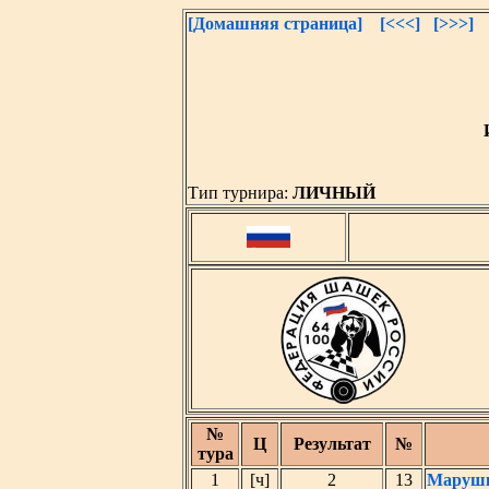
[Домашняя страница]
[<<<]
[>>>]
Тип турнира:
ЛИЧНЫЙ
№
Ц
Результат
№
тура
1
[ч]
2
13
Марушк