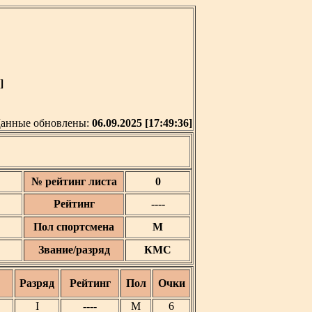
]
анные обновлены:
06.09.2025 [17:49:36]
№ рейтинг листа
0
Рейтинг
----
Пол спортсмена
М
Звание/разряд
КМС
Разряд
Рейтинг
Пол
Очки
I
----
М
6