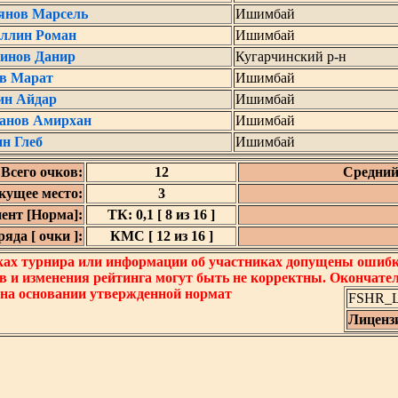
янов Марсель
Ишимбай
ллин Роман
Ишимбай
динов Данир
Кугарчинский р-н
в Марат
Ишимбай
ин Айдар
Ишимбай
анов Амирхан
Ишимбай
н Глеб
Ишимбай
Всего очков:
12
Средний
кущее место:
3
ент [Норма]:
ТК: 0,1 [ 8 из 16 ]
яда [ очки ]:
КМС [ 12 из 16 ]
ках турнира или информации об участниках допущены ошибки
в и изменения рейтинга могут быть не корректны. Окончате
 на основании утвержденной нормат
FSHR_Lo
Лиценз