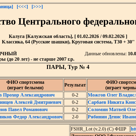
аница]
[<<<]
[>>>]
тво Центрального федерально
Калуга [Калужская область], [ 01.02.2026 / 09.02.2026 ]
Классика, 64 (Русские шашки), Круговая система, T30 + 30''
ИЧНЫЙ
Данные обновлены:
10.
 (до 20 лет) - не старше 2007 г.р.
ПАРЫ, Тур № 4
ФИО спортсмена
ФИО спортсм
Результат
(играет белыми)
(играет черн
в Прохор Александрович
0-2
Можгов Олег Владис
инцев Алексей Дмитриевич
0-2
Сарбаев Никита Кон
нов Павел Романович
0-2
Соломин Матвей Оле
иков Федор Александрович
2-0
Рябинин Денис Иван
FSHR_Lot (v.2.0) (C) ФШР
ht