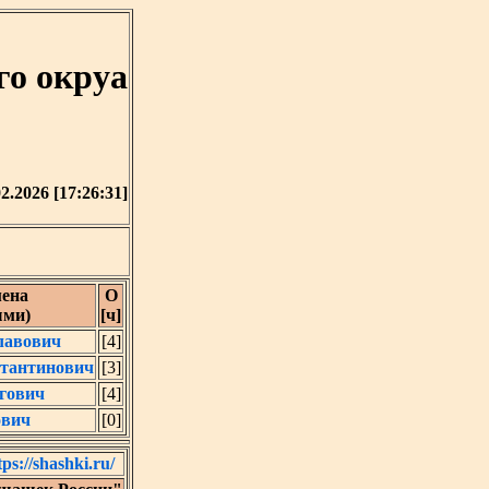
го окруа
02.2026 [17:26:31]
ена
О
ыми)
[ч]
лавович
[4]
стантинович
[3]
гович
[4]
ович
[0]
tps://shashki.ru/