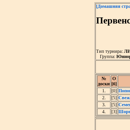
[Домашняя стр
Первенс
Тип турнира:
Л
Группа:
Юниоры
№
O
доски
[б]
1.
[0]
Попо
2.
[5]
Свеж
3.
[5]
Семе
4.
[3]
Шорн