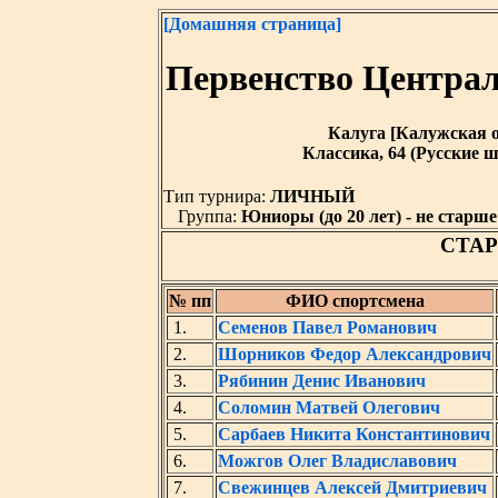
[Домашняя страница]
Первенство Централ
Калуга [Калужская обл
Классика, 64 (Русские ш
Тип турнира:
ЛИЧНЫЙ
Группа:
Юниоры (до 20 лет) - не старше 
СТА
№ пп
ФИО спортсмена
1.
Семенов Павел Романович
2.
Шорников Федор Александрович
3.
Рябинин Денис Иванович
4.
Соломин Матвей Олегович
5.
Сарбаев Никита Константинович
6.
Можгов Олег Владиславович
7.
Свежинцев Алексей Дмитриевич