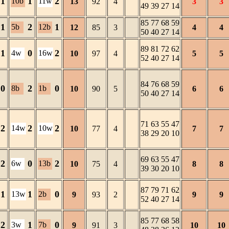
1
1
2
10b
11w
13
92
4
3
3
49 39 27 14
85 77 68 59
1
2
1
5b
12b
12
85
3
4
4
50 40 27 14
89 81 72 62
1
0
2
4w
16w
10
97
4
5
5
52 40 27 14
84 76 68 59
0
2
0
8b
1b
10
90
5
6
6
50 40 27 14
71 63 55 47
2
2
2
14w
10w
10
77
4
7
7
38 29 20 10
69 63 55 47
2
0
2
6w
13b
10
75
4
8
8
39 30 20 10
87 79 71 62
1
1
0
13w
2b
9
93
2
9
9
52 40 27 14
85 77 68 58
2
1
0
3w
7b
9
91
3
10
10