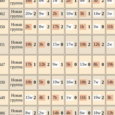
2
2
1
1
1
2
18b
6w
1w
2b
4w
5b
9w
480
группа
Новая
2
1
1
1
1
2
20w
9w
2b
10w
3b
14w
1w
362
группа
Новая
0
2
2
2
1
0
2b
8w
17b
7w
1b
3w
11b
350
группа
Новая
2
0
0
2
2
2
19b
3b
15w
17w
10b
12b
2w
351
группа
Новая
1
2
1
0
0
0
17b
12b
9w
5b
13w
8b
19b
347
группа
Новая
0
0
1
1
2
2
10b
5b
19w
16w
18b
7w
14b
330
группа
Новая
2
1
1
0
1
2
15w
4b
7b
1w
11b
19w
3b
549
группа
Новая
2
1
0
1
0
2
8w
2w
14b
4b
6w
18w
12b
386