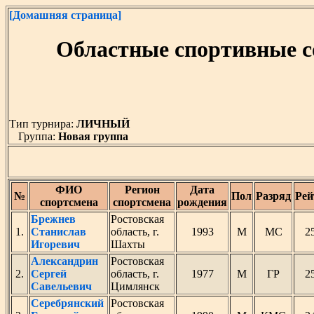
[Домашняя страница]
Областные спортивные с
Тип турнира:
ЛИЧНЫЙ
Группа:
Новая группа
ФИО
Регион
Дата
№
Пол
Разряд
Рей
спортсмена
спортсмена
рождения
Брежнев
Ростовская
1.
Станислав
область, г.
1993
М
МС
2
Игоревич
Шахты
Александрин
Ростовская
2.
Сергей
область, г.
1977
М
ГР
2
Савельевич
Цимлянск
Серебрянский
Ростовская