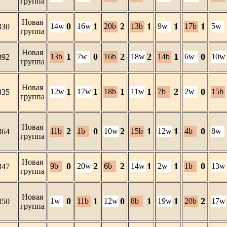
группа
Новая
0
1
2
1
1
1
14w
16w
20b
13b
9w
17b
5w
330
группа
Новая
1
0
2
2
1
0
13b
7w
16b
18w
14b
6w
10w
392
группа
Новая
1
1
1
1
2
0
12w
17w
18b
11w
7b
2w
15b
335
группа
Новая
2
0
2
1
1
0
11b
1b
10w
15b
12w
4b
8w
364
группа
Новая
0
2
2
1
1
0
9b
20w
6b
14w
2w
1b
13w
347
группа
Новая
0
1
0
1
1
2
1w
11b
12w
8b
19w
20b
17w
350
группа