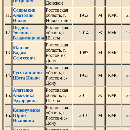
Петрович
Донской
Сапрыкин
Ростовская
11.
Анатолий
область, г.
1952
М
КМС
2
Ильич
Новобатайск
Педань
Ростовская
12.
Эвелина
область, г.
2014
Ж
КМС
2
Владимировна
Шахты
Ростовская
Маилов
область, г.
13.
Вадим
1985
М
КМС
2
Ростов-на-
Сергеевич
Дону
Ростовская
Руситашвили
область, г.
14.
1953
М
КМС
2
Шота Ильич
Ростов-на-
Дону
Апатенко
Ростовская
15.
Анжелика
область, г.
2011
Ж
КМС
2
Эдуардовна
Шахты
Ростовская
Кононученко
область, г.
16.
Юрий
2016
М
КМС
2
Ростов-на-
Иванович
Дону