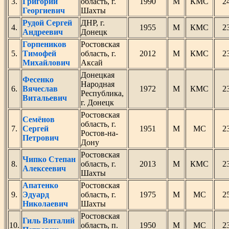
3.
Григорий
область, г.
1990
М
КМС
2
Георгиевич
Шахты
Рудой Сергей
ДНР, г.
4.
1955
М
КМС
2
Андреевич
Донецк
Горпеников
Ростовская
5.
Тимофей
область, г.
2012
М
КМС
2
Михайлович
Аксай
Донецкая
Фесенко
Народная
6.
Вячеслав
1972
М
КМС
2
Республика,
Витальевич
г. Донецк
Ростовская
Семёнов
область, г.
7.
Сергей
1951
М
МС
2
Ростов-на-
Петрович
Дону
Ростовская
Чипко Степан
8.
область, г.
2013
М
КМС
2
Алексеевич
Шахты
Апатенко
Ростовская
9.
Эдуард
область, г.
1975
М
МС
2
Николаевич
Шахты
Ростовская
Гиль Виталий
10.
область, п.
1950
М
МС
2