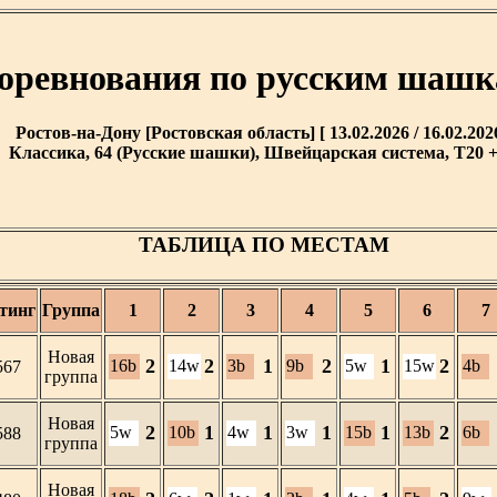
оревнования по русским шашк
Ростов-на-Дону [Ростовская область] [ 13.02.2026 / 16.02.2026
Классика, 64 (Русские шашки), Швейцарская система, T20 + 
ТАБЛИЦА ПО МЕСТАМ
тинг
Группа
1
2
3
4
5
6
7
Новая
2
2
1
2
1
2
16b
14w
3b
9b
5w
15w
4b
567
группа
Новая
2
1
1
1
1
2
5w
10b
4w
3w
15b
13b
6b
588
группа
Новая