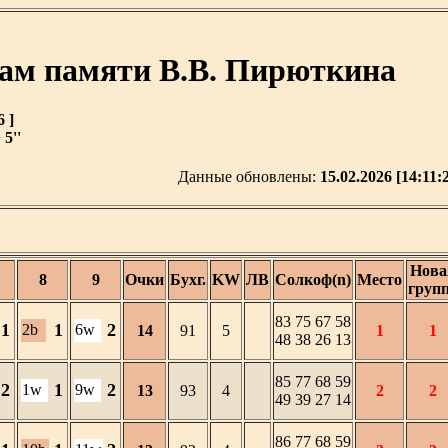
ам памяти В.В. Пирюткина
 ]
5''
Данные обновлены:
15.02.2026 [14:11:
Нова
8
9
Очки
Бухг.
KW
ЛВ
Солкоф(n)
Место
груп
83 75 67 58
1
1
2
2b
6w
14
91
5
1
1
48 38 26 13
85 77 68 59
2
1
2
1w
9w
13
93
4
2
2
49 39 27 14
86 77 68 59