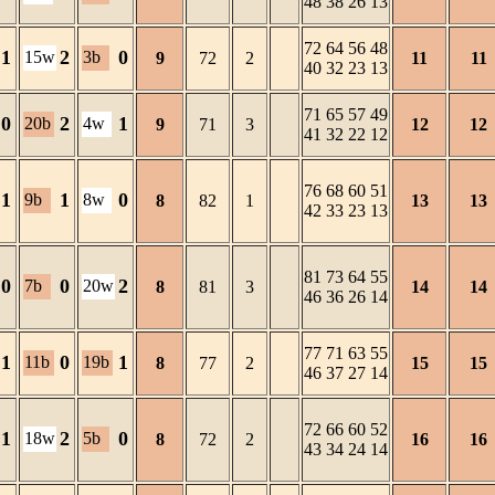
48 38 26 13
72 64 56 48
1
2
0
15w
3b
9
72
2
11
11
40 32 23 13
71 65 57 49
0
2
1
20b
4w
9
71
3
12
12
41 32 22 12
76 68 60 51
1
1
0
9b
8w
8
82
1
13
13
42 33 23 13
81 73 64 55
0
0
2
7b
20w
8
81
3
14
14
46 36 26 14
77 71 63 55
1
0
1
11b
19b
8
77
2
15
15
46 37 27 14
72 66 60 52
1
2
0
18w
5b
8
72
2
16
16
43 34 24 14