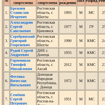
№
Пол
Разряд
Рей
спортсмена
спортсмена
рождения
Брежнев
Ростовская
1.
Станислав
область, г.
1993
М
МС
2
Игоревич
Шахты
Александрин
Ростовская
2.
Сергей
область, г.
1977
М
ГР
2
Савельевич
Цимлянск
Серебрянский
Ростовская
3.
Григорий
область, г.
1990
М
КМС
2
Георгиевич
Шахты
Рудой Сергей
ДНР, г.
4.
1955
М
КМС
2
Андреевич
Донецк
Горпеников
Ростовская
5.
Тимофей
область, г.
2012
М
КМС
2
Михайлович
Аксай
Донецкая
Фесенко
Народная
6.
Вячеслав
1972
М
КМС
2
Республика,
Витальевич
г. Донецк
Ростовская
Семёнов
область, г.
7.
Сергей
1951
М
МС
2
Ростов-на-
Петрович