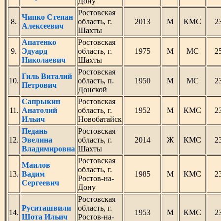
Дону
Ростовская
Чипко Степан
8.
область, г.
2013
М
КМС
2
Алексеевич
Шахты
Апатенко
Ростовская
9.
Эдуард
область, г.
1975
М
МС
2
Николаевич
Шахты
Ростовская
Гиль Виталий
10.
область, п.
1950
М
МС
2
Петрович
Донской
Сапрыкин
Ростовская
11.
Анатолий
область, г.
1952
М
КМС
2
Ильич
Новобатайск
Педань
Ростовская
12.
Эвелина
область, г.
2014
Ж
КМС
2
Владимировна
Шахты
Ростовская
Маилов
область, г.
13.
Вадим
1985
М
КМС
2
Ростов-на-
Сергеевич
Дону
Ростовская
Руситашвили
область, г.
14.
1953
М
КМС
2
Шота Ильич
Ростов-на-