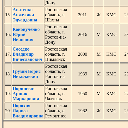
Дону
Апатенко
Ростовская
15.
Анжелика
область, г.
2011
Ж
КМС
2
Эдуардовна
Шахты
Ростовская
Кононученко
область, г.
16.
Юрий
2016
М
КМС
2
Ростов-на-
Иванович
Дону
Соседко
Ростовская
17.
Владимир
область, г.
2000
М
КМС
2
Вячеславович
Цимлянск
Ростовская
Грузин Борис
область, г.
18.
1939
М
КМС
2
Николаевич
Ростов-на-
Дону
Поркшеян
Ростовская
19.
Аршак
область, с.
1950
М
КМС
2
Маркарович
Чалтырь
Порохня
Ростовская
20.
Лариса
область, с.
1982
Ж
КМС
2
Владимировна
Ремонтное