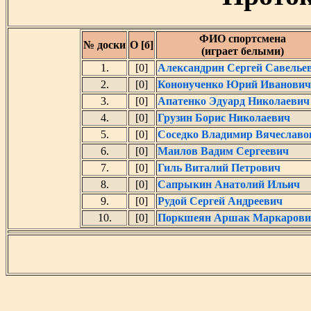
ФИО спортсмена
№ доски
О [б]
(играет белыми)
1.
[0]
Александрин Сергей Савелье
2.
[0]
Кононученко Юрий Иванович
3.
[0]
Апатенко Эдуард Николаевич
4.
[0]
Грузин Борис Николаевич
5.
[0]
Соседко Владимир Вячеславо
6.
[0]
Маилов Вадим Сергеевич
7.
[0]
Гиль Виталий Петрович
8.
[0]
Сапрыкин Анатолий Ильич
9.
[0]
Рудой Сергей Андреевич
10.
[0]
Поркшеян Аршак Маркарови