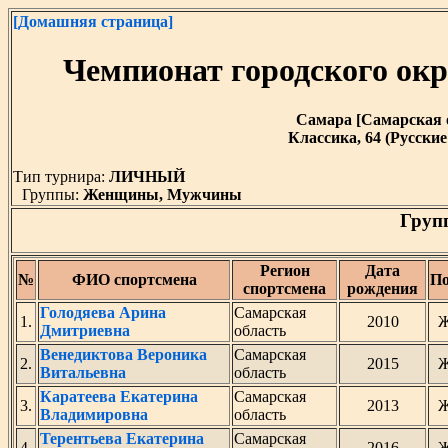
[Домашняя страница]
Чемпионат городского ок
Самара [Самарская обл
Классика, 64 (Русск
Тип турнира:
ЛИЧНЫЙ
Группы:
Женщины, Мужчины
Груп
Регион
Дата
№
ФИО спортсмена
П
спортсмена
рождения
Голодяева Арина
Самарская
1.
2010
Дмитриевна
область
Венедиктова Вероника
Самарская
2.
2015
Витальевна
область
Каратеева Екатерина
Самарская
3.
2013
Владимировна
область
Терентьева Екатерина
Самарская
4.
2016