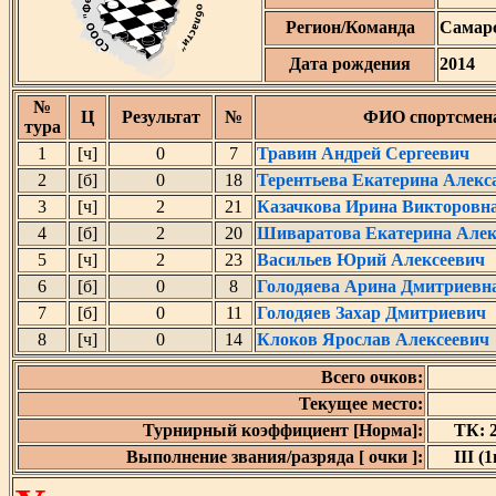
Регион/Команда
Самарс
Дата рождения
2014
№
Ц
Результат
№
ФИО спортсмен
тура
1
[ч]
0
7
Травин Андрей Сергеевич
2
[б]
0
18
Терентьева Екатерина Алекс
3
[ч]
2
21
Казачкова Ирина Викторовн
4
[б]
2
20
Шиваратова Екатерина Алек
5
[ч]
2
23
Васильев Юрий Алексеевич
6
[б]
0
8
Голодяева Арина Дмитриевн
7
[б]
0
11
Голодяев Захар Дмитриевич
8
[ч]
0
14
Клоков Ярослав Алексеевич
Всего очков:
Текущее место:
Турнирный коэффициент [Норма]:
ТК: 2
Выполнение звания/разряда [ очки ]:
III (1