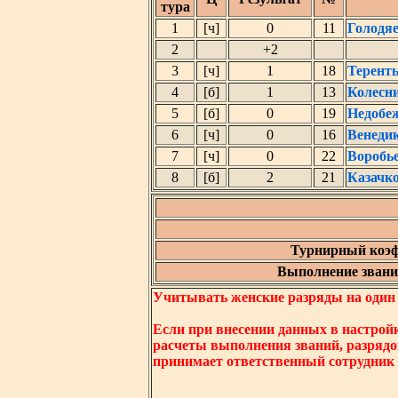
тура
1
[ч]
0
11
Голодя
2
+2
3
[ч]
1
18
Терент
4
[б]
1
13
Колесн
5
[б]
0
19
Недобе
6
[ч]
0
16
Венеди
7
[ч]
0
22
Воробь
8
[б]
2
21
Казачк
Турнирный коэф
Выполнение звания
Учитывать женские разряды на один ни
Если при внесении данных в настрой
расчеты выполнения званий, разрядо
принимает ответственный сотрудник