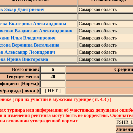
ев Захар Дмитриевич
Самарская область
ьева Екатерина Александровна
Самарская область
иченко Владислав Александрович
Самарская область
жкин Илья Владимирович
Самарская область
ктова Вероника Витальевна
Самарская область
ев Александр Леонидович
Самарская область
ова Ирина Викторовна
Самарская область
Всего очков:
6
Средний 
Текущее место:
20
фициент [Норма]:
/разряда [ очки ]:
[ НЕТ ]
же [ при их участии в мужском турнире ( п. 4.3 ) ]
ках турнира или информации об участниках допущены ошибки
в и изменения рейтинга могут быть не корректны. Окончате
 на основании утвержденной нормат
FSHR_Lo
Лиценз