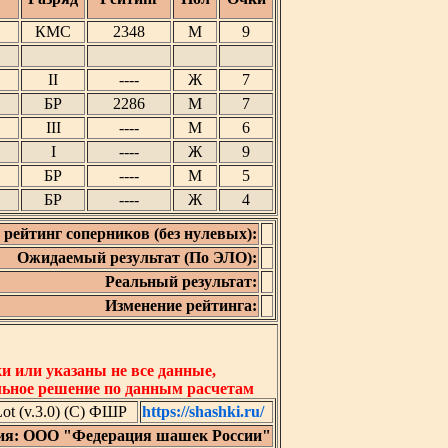
КМС
2348
М
9
II
----
Ж
7
БР
2286
М
7
III
----
М
6
I
----
Ж
9
БР
----
М
5
БР
----
Ж
4
рейтинг соперников (без нулевых):
Ожидаемый результат (По ЭЛО):
Реальный результат:
Изменение рейтинга:
 или указаны не все данные,
льное решение по данным расчетам
t (v.3.0) (C) ФШР
https://shashki.ru/
ия: ООО "Федерация шашек России"