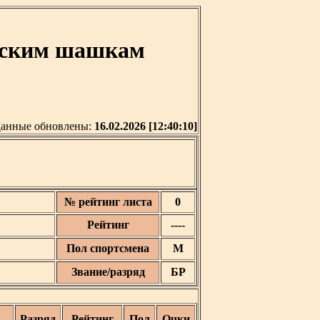
усским шашкам
анные обновлены:
16.02.2026 [12:40:10]
№ рейтинг листа
0
Рейтинг
----
Пол спортсмена
М
Звание/разряд
БР
Разряд
Рейтинг
Пол
Очки