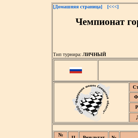
[Домашняя страница]
[<<<]
Чемпионат го
Тип турнира:
ЛИЧНЫЙ
С
Ф
Р
№
Ц
Результат
№