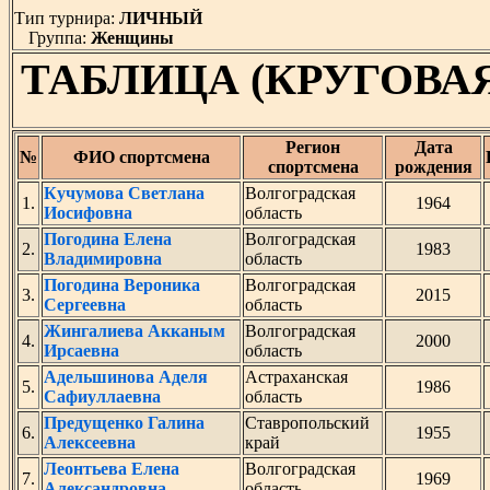
Тип турнира:
ЛИЧНЫЙ
Группа:
Женщины
ТАБЛИЦА (КРУГОВА
Регион
Дата
№
ФИО спортсмена
спортсмена
рождения
Кучумова Светлана
Волгоградская
1.
1964
Иосифовна
область
Погодина Елена
Волгоградская
2.
1983
Владимировна
область
Погодина Вероника
Волгоградская
3.
2015
Сергеевна
область
Жингалиева Акканым
Волгоградская
4.
2000
Ирсаевна
область
Адельшинова Аделя
Астраханская
5.
1986
Сафиуллаевна
область
Предущенко Галина
Ставропольский
6.
1955
Алексеевна
край
Леонтьева Елена
Волгоградская
7.
1969
Александровна
область