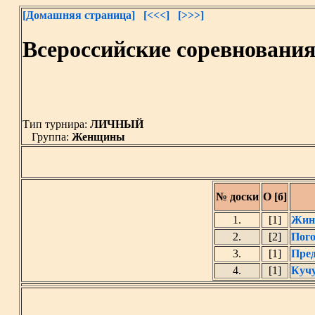
[Домашняя страница]
[<<<]
[>>>]
Всероссийские соревновани
Тип турнира:
ЛИЧНЫЙ
Группа:
Женщины
№ доски
О [б]
1.
[1]
Жин
2.
[2]
Пого
3.
[1]
Пред
4.
[1]
Кучу