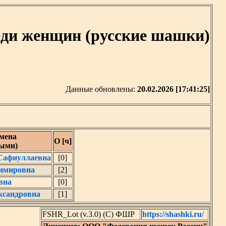
еди женщин (русские шашки)
Данные обновлены:
20.02.2026 [17:41:25]
мена
О [ч]
ными)
Сафиуллаевна
[0]
димировна
[2]
вна
[0]
ксандровна
[1]
FSHR_Lot (v.3.0) (C) ФШР
https://shashki.ru/