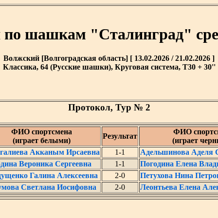
я по шашкам "Сталинград" ср
Волжский [Волгоградская область] [ 13.02.2026 / 21.02.2026 ]
Классика, 64 (Русские шашки), Круговая система, T30 + 30''
Протокол, Тур № 2
ФИО спортсмена
ФИО спортс
Результат
(играет белыми)
(играет чер
галиева Акканым Ирсаевна
1-1
Адельшинова Аделя 
дина Вероника Сергеевна
1-1
Погодина Елена Вла
ущенко Галина Алексеевна
2-0
Петухова Нина Петро
мова Светлана Иосифовна
2-0
Леонтьева Елена Але